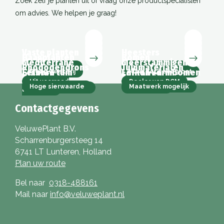
Zoek zelf je planten uit of vraag onze productspecialisten
om advies. We helpen je graag!
Vaste planten
Heesters
Haagplanten
Bomen
Mediterrane
Meerstammigen en
Rhododendrons
Tuinmaterialen
1200+ soorten
In- en uitheems
Eetbare tuin
Lei- en vormbomen
planten
solitairen
Eigen kwekerij
Klein tot heel groot
Uit voorraad
Dealer van DCM
Hoge sierwaarde
Maatwerk mogelijk
Wekelijks aanvoer
Veel keuze
leverbaar
Contactgegevens
VeluwePlant B.V.
Scharrenburgersteeg 14
6741 LT Lunteren, Holland
Plan uw route
Bel naar
0318-488161
Mail naar
info@veluweplant.nl