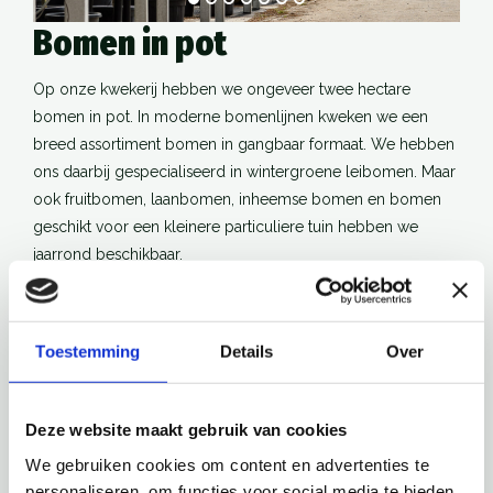
Bomen in pot
Op onze kwekerij hebben we ongeveer twee hectare
bomen in pot. In moderne bomenlijnen kweken we een
breed assortiment bomen in gangbaar formaat. We hebben
ons daarbij gespecialiseerd in wintergroene leibomen. Maar
ook fruitbomen, laanbomen, inheemse bomen en bomen
geschikt voor een kleinere particuliere tuin hebben we
jaarrond beschikbaar.
Lei- en vormbomen
Toestemming
Details
Over
Voordelen van onze kwekerij
Deze website maakt gebruik van cookies
We gebruiken cookies om content en advertenties te
personaliseren, om functies voor social media te bieden