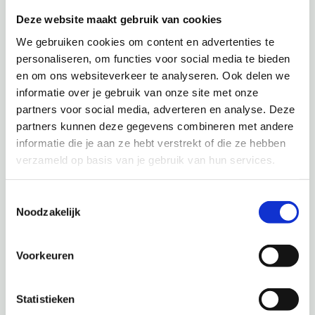
Deze website maakt gebruik van cookies
We gebruiken cookies om content en advertenties te
personaliseren, om functies voor social media te bieden
en om ons websiteverkeer te analyseren. Ook delen we
Leibomen op maat
informatie over je gebruik van onze site met onze
partners voor social media, adverteren en analyse. Deze
Windvanger, dakboom om in de schaduw te kunnen zitten,
partners kunnen deze gegevens combineren met andere
inkijkbeperking. De leiboom heeft veel functies. In ons
informatie die je aan ze hebt verstrekt of die ze hebben
assortiment vind je bladverliezende én groenblijvende
verzameld op basis van je gebruik van hun services.
varianten. We streven naar een leirek dat minimaal 75%
gevuld is. Zo garanderen wij de kwaliteit van onze
Toestemmingsselectie
leibomen.
Noodzakelijk
We hebben een grote voorraad van standaardmaten,
Voorkeuren
jaarrond. Heb je een speciale afmeting nodig? Ook dat is
geen probleem. Wij maken de leibomen graag op maat
voor je. Ideaal voor een strakke bomenlijn bij een aflopende
Statistieken
tuin bijvoorbeeld.