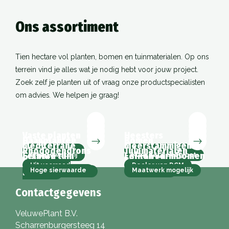
Ons assortiment
Tien hectare vol planten, bomen en tuinmaterialen. Op ons
terrein vind je alles wat je nodig hebt voor jouw project.
Zoek zelf je planten uit of vraag onze productspecialisten
om advies. We helpen je graag!
Vaste planten
Heesters
Haagplanten
Bomen
Mediterrane
Meerstammigen en
Rhododendrons
Tuinmaterialen
1200+ soorten
In- en uitheems
Eetbare tuin
Lei- en vormbomen
planten
solitairen
Eigen kwekerij
Klein tot heel groot
Uit voorraad
Dealer van DCM
Hoge sierwaarde
Maatwerk mogelijk
Wekelijks aanvoer
Veel keuze
leverbaar
Contactgegevens
VeluwePlant B.V.
Scharrenburgersteeg 14