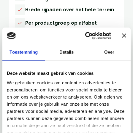
Brede rijpaden over het hele terrein
Per productgroep op alfabet
Neem contact op
Toestemming
Details
Over
Deze website maakt gebruik van cookies
Stap 1: Langskomen in Lunteren
We gebruiken cookies om content en advertenties te
personaliseren, om functies voor social media te bieden
Kom je voor het eerst naar ons terrein? Je bent
en om ons websiteverkeer te analyseren. Ook delen we
van harte welkom! Je kunt altijd binnenwandelen
informatie over je gebruik van onze site met onze
of een afspraak maken in onze kas, samen met
partners voor social media, adverteren en analyse. Deze
je klant.
partners kunnen deze gegevens combineren met andere
informatie die je aan ze hebt verstrekt of die ze hebben
verzameld op basis van je gebruik van hun services.